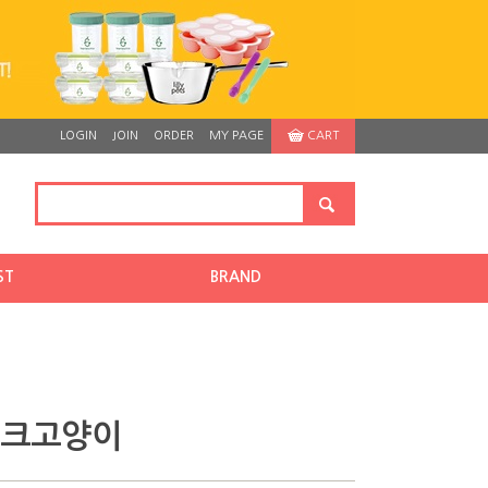
LOGIN
JOIN
ORDER
MY PAGE
CART
ST
BRAND
 핑크고양이