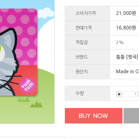
소비자가격
21,000원
판매가격
16,800
원
적립금
2%
브랜드
툼툼 [영국]
원산지
Made in C
수량