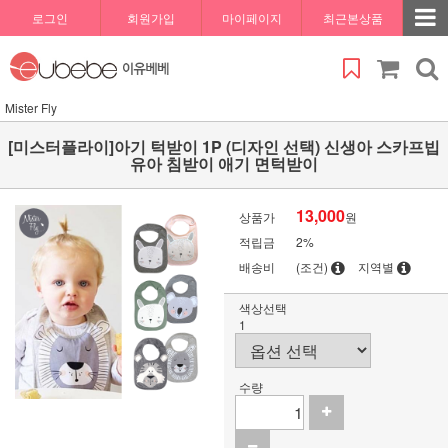
로그인
회원가입
마이페이지
최근본상품
Mister Fly
[미스터플라이]아기 턱받이 1P (디자인 선택) 신생아 스카프빕
유아 침받이 애기 면턱받이
13,000
상품가
원
적립금
2%
배송비
(조건)
지역별
색상선택
1
수량