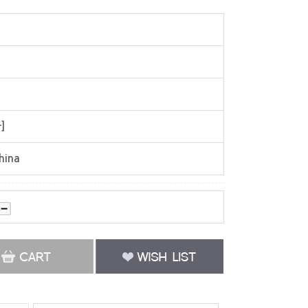
]
hina