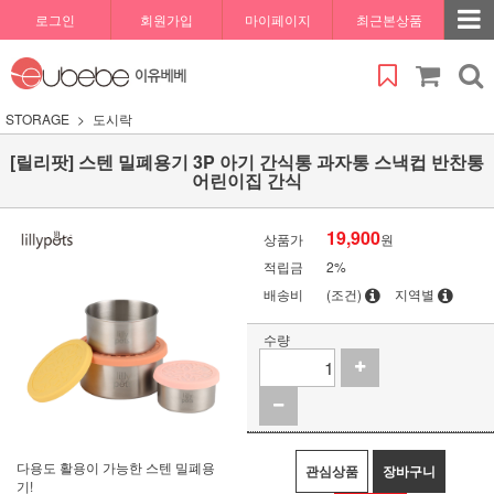
로그인
회원가입
마이페이지
최근본상품
STORAGE
도시락
[릴리팟] 스텐 밀폐용기 3P 아기 간식통 과자통 스낵컵 반찬통
어린이집 간식
19,900
상품가
원
적립금
2%
배송비
(조건)
지역별
수량
다용도 활용이 가능한 스텐 밀폐용
관심상품
장바구니
기!