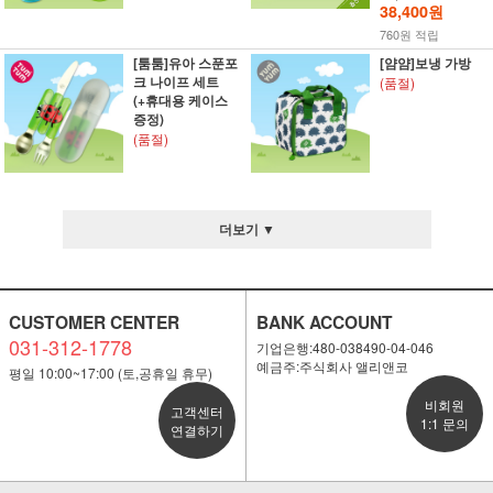
38,400원
760원 적립
[툼툼]유아 스푼포
[얌얌]보냉 가방
크 나이프 세트
(품절)
(+휴대용 케이스
증정)
(품절)
더보기 ▼
CUSTOMER CENTER
BANK ACCOUNT
031-312-1778
기업은행:480-038490-04-046
예금주:주식회사 앨리앤코
평일 10:00~17:00 (토,공휴일 휴무)
비회원
고객센터
1:1 문의
연결하기