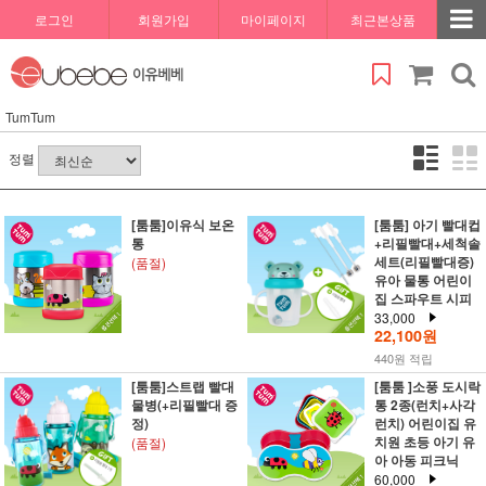
로그인
회원가입
마이페이지
최근본상품
TumTum
정렬
[툼툼]이유식 보온
[툼툼] 아기 빨대컵
통
+리필빨대+세척솔
세트(리필빨대증)
(품절)
유아 물통 어린이
집 스파우트 시피
33,000
22,100원
440원 적립
[툼툼]스트랩 빨대
[툼툼 ]소풍 도시락
물병(+리필빨대 증
통 2종(런치+사각
정)
런치) 어린이집 유
치원 초등 아기 유
(품절)
아 아동 피크닉
60,000